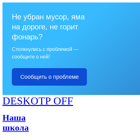
Не убран мусор, яма
на дороге, не горит
фонарь?
Столкнулись с проблемой —
сообщите о ней!
Сообщить о проблеме
DESKOTP OFF
Наша
школа