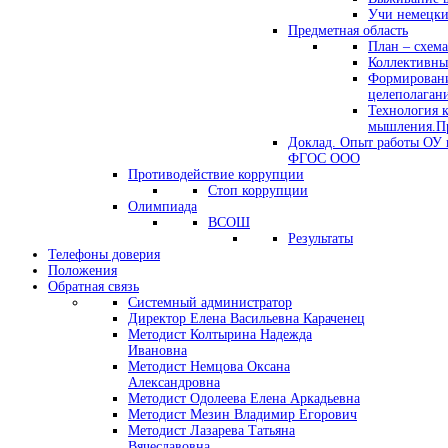
Учи немецк
Предметная область
План – схема
Коллективны
Формировани
целеполаган
Технология 
мышления.Пр
Доклад. Опыт работы ОУ 
ФГОС ООО
Противодействие коррупции
Стоп коррупции
Олимпиада
ВСОШ
Результаты
Телефоны доверия
Положения
Обратная связь
Системный администратор
Директор Елена Васильевна Караченец
Методист Колтырина Надежда
Ивановна
Методист Немцова Оксана
Александровна
Методист Одолеева Елена Аркадьевна
Методист Мезин Владимир Егорович
Методист Лазарева Татьяна
Вячеславовна