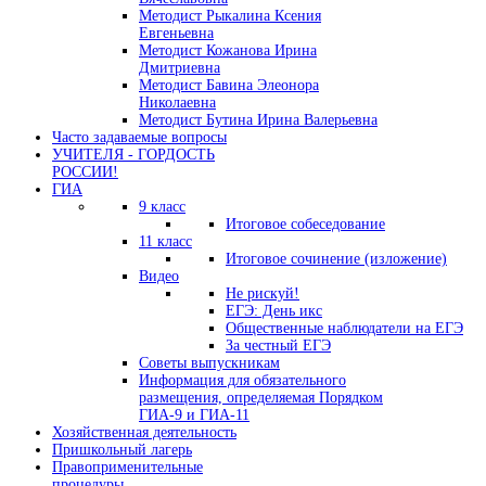
Методист Рыкалина Ксения
Евгеньевна
Методист Кожанова Ирина
Дмитриевна
Методист Бавина Элеонора
Николаевна
Методист Бутина Ирина Валерьевна
Часто задаваемые вопросы
УЧИТЕЛЯ - ГОРДОСТЬ
РОССИИ!
ГИА
9 класс
Итоговое собеседование
11 класс
Итоговое сочинение (изложение)
Видео
Не рискуй!
ЕГЭ: День икс
Общественные наблюдатели на ЕГЭ
За честный ЕГЭ
Советы выпускникам
Информация для обязательного
размещения, определяемая Порядком
ГИА-9 и ГИА-11
Хозяйственная деятельность
Пришкольный лагерь
Правоприменительные
процедуры