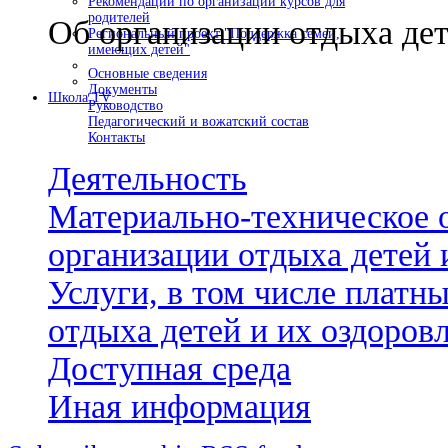
Рекомендации по организации курсов для
родителей
Об организации отдыха дет
Региональный проект "Поддержка семей,
имеющих детей"
Основные сведения
Документы
Школа TV
Руководство
Педагогический и вожатский состав
Контакты
Деятельность
Материально-техническое 
организации отдыха детей 
Услуги, в том числе платн
отдыха детей и их оздоров
Доступная среда
Иная информация