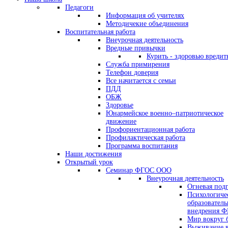
Педагоги
Информация об учителях
Методичекие объединения
Воспитательная работа
Внеурочная деятельность
Вредные привычки
Курить - здоровью вредит
Служба примирения
Телефон доверия
Все начитается с семьи
ПДД
ОБЖ
Здоровье
Юнармейское военно–патриотическое
движение
Профориентационная работа
Профилактическая работа
Программа воспитания
Наши достижения
Открытый урок
Семинар ФГОС ООО
Внеурочная деятельность
Огневая под
Психологиче
образователь
внедрения 
Мир вокруг 
Выживание в