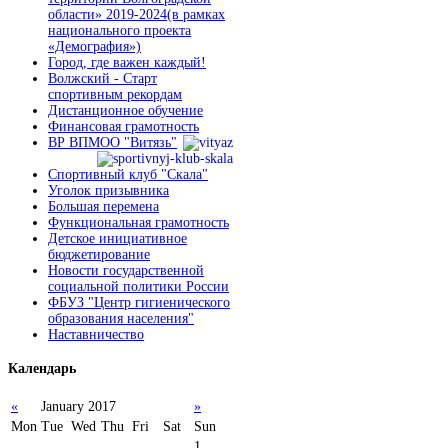
области» 2019-2024(в рамках
национального проекта
«Демография»)
Город, где важен каждый!
Волжский - Старт
спортивным рекордам
Дистанционное обучение
Финансовая грамотность
ВР ВПМОО "Витязь"
Спортивный клуб "Скала"
Уголок призывника
Большая перемена
Функциональная грамотность
Детское инициативное
бюджетирование
Новости государственной
социальной политики России
ФБУЗ "Центр гигиенического
образования населения"
Наставничество
Календарь
«
January 2017
»
Mon
Tue
Wed
Thu
Fri
Sat
Sun
1