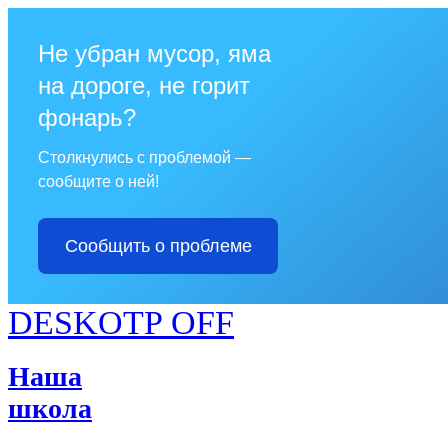
Не убран мусор, яма
на дороге, не горит
фонарь?
Столкнулись с проблемой —
сообщите о ней!
Сообщить о проблеме
DESKOTP OFF
Наша
школа