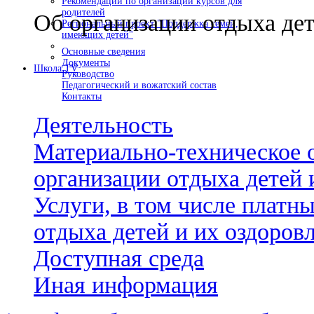
Рекомендации по организации курсов для
родителей
Об организации отдыха дет
Региональный проект "Поддержка семей,
имеющих детей"
Основные сведения
Документы
Школа TV
Руководство
Педагогический и вожатский состав
Контакты
Деятельность
Материально-техническое 
организации отдыха детей 
Услуги, в том числе платн
отдыха детей и их оздоров
Доступная среда
Иная информация