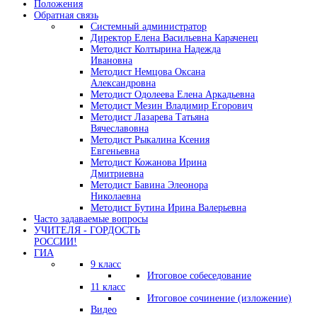
Положения
Обратная связь
Системный администратор
Директор Елена Васильевна Караченец
Методист Колтырина Надежда
Ивановна
Методист Немцова Оксана
Александровна
Методист Одолеева Елена Аркадьевна
Методист Мезин Владимир Егорович
Методист Лазарева Татьяна
Вячеславовна
Методист Рыкалина Ксения
Евгеньевна
Методист Кожанова Ирина
Дмитриевна
Методист Бавина Элеонора
Николаевна
Методист Бутина Ирина Валерьевна
Часто задаваемые вопросы
УЧИТЕЛЯ - ГОРДОСТЬ
РОССИИ!
ГИА
9 класс
Итоговое собеседование
11 класс
Итоговое сочинение (изложение)
Видео