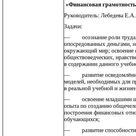
«Финансовая грамотность
Руководитель: Лебедева Е.А.
Задачи:
— осознание роли труда, 
опосредованных деньгами, на
окружающий мир; освоение 
обществоведческих, нравств
в содержании данного учебн
— развитие осведомлённос
моделей, необходимых для 
в реальной учебной и жизне
— освоение младшими шко
опыта по созданию общечело
построения финансовых отн
обучающихся;
— развитие способности ре