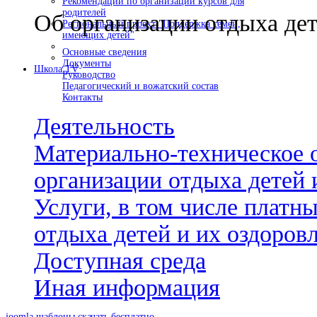
Рекомендации по организации курсов для
родителей
Об организации отдыха дет
Региональный проект "Поддержка семей,
имеющих детей"
Основные сведения
Документы
Школа TV
Руководство
Педагогический и вожатский состав
Контакты
Деятельность
Материально-техническое 
организации отдыха детей 
Услуги, в том числе платн
отдыха детей и их оздоров
Доступная среда
Иная информация
joomla шаблоны скачать бесплатно