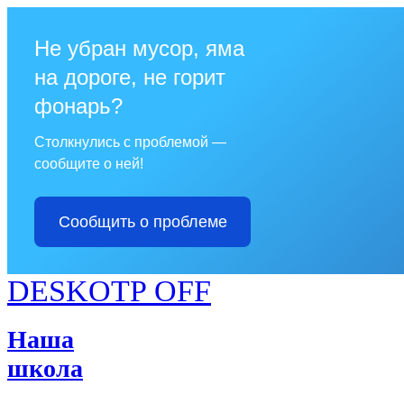
Не убран мусор, яма
на дороге, не горит
фонарь?
Столкнулись с проблемой —
сообщите о ней!
Сообщить о проблеме
DESKOTP OFF
Наша
школа