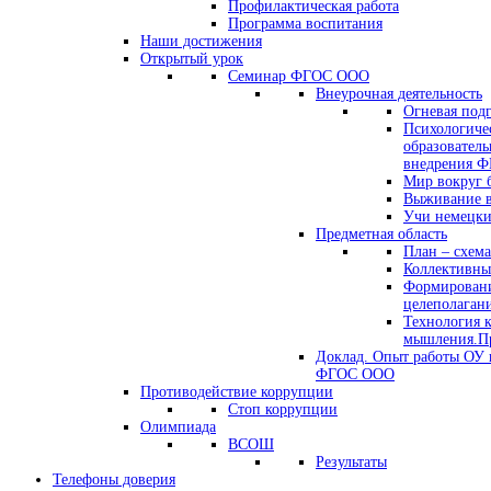
Профилактическая работа
Программа воспитания
Наши достижения
Открытый урок
Семинар ФГОС ООО
Внеурочная деятельность
Огневая под
Психологиче
образователь
внедрения 
Мир вокруг 
Выживание в
Учи немецк
Предметная область
План – схема
Коллективны
Формировани
целеполаган
Технология 
мышления.Пр
Доклад. Опыт работы ОУ 
ФГОС ООО
Противодействие коррупции
Стоп коррупции
Олимпиада
ВСОШ
Результаты
Телефоны доверия