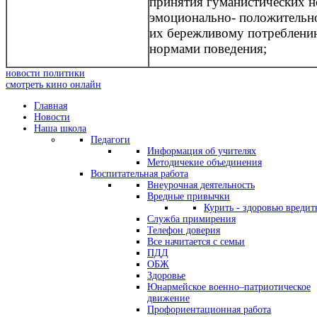
принятия гуманистических н
эмоционально- положительн
их бережливому потреблению
нормами поведения;
новости политики
смотреть кино онлайн
Главная
Новости
Наша школа
Педагоги
Информация об учителях
Методичекие объединения
Воспитательная работа
Внеурочная деятельность
Вредные привычки
Курить - здоровью вредит
Служба примирения
Телефон доверия
Все начитается с семьи
ПДД
ОБЖ
Здоровье
Юнармейское военно–патриотическое
движение
Профориентационная работа