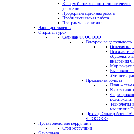
Юнармейское военно–патриотическое
движение
Профориентационная работа
Профилактическая работа
Программа воспитания
Наши достижения
Открытый урок
Семинар ФГОС ООО
Внеурочная деятельность
Огневая под
Психологиче
образователь
внедрения 
Мир вокруг 
Выживание в
Учи немецк
Предметная область
План – схема
Коллективны
Формировани
целеполаган
Технология 
мышления.Пр
Доклад. Опыт работы ОУ 
ФГОС ООО
Противодействие коррупции
Стоп коррупции
Олимпиада