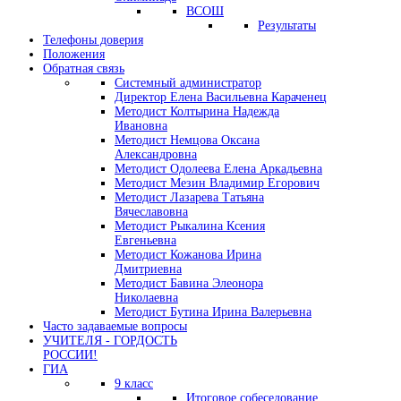
ВСОШ
Результаты
Телефоны доверия
Положения
Обратная связь
Системный администратор
Директор Елена Васильевна Караченец
Методист Колтырина Надежда
Ивановна
Методист Немцова Оксана
Александровна
Методист Одолеева Елена Аркадьевна
Методист Мезин Владимир Егорович
Методист Лазарева Татьяна
Вячеславовна
Методист Рыкалина Ксения
Евгеньевна
Методист Кожанова Ирина
Дмитриевна
Методист Бавина Элеонора
Николаевна
Методист Бутина Ирина Валерьевна
Часто задаваемые вопросы
УЧИТЕЛЯ - ГОРДОСТЬ
РОССИИ!
ГИА
9 класс
Итоговое собеседование