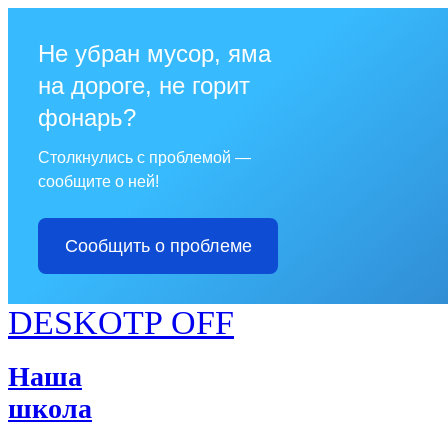
Не убран мусор, яма
на дороге, не горит
фонарь?
Столкнулись с проблемой —
сообщите о ней!
Сообщить о проблеме
DESKOTP OFF
Наша
школа