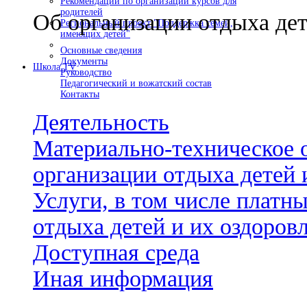
Рекомендации по организации курсов для
родителей
Об организации отдыха дет
Региональный проект "Поддержка семей,
имеющих детей"
Основные сведения
Документы
Школа TV
Руководство
Педагогический и вожатский состав
Контакты
Деятельность
Материально-техническое 
организации отдыха детей 
Услуги, в том числе платн
отдыха детей и их оздоров
Доступная среда
Иная информация