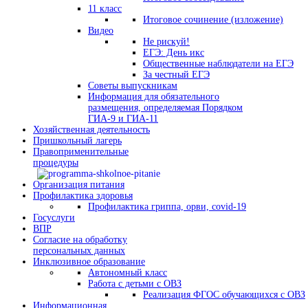
11 класс
Итоговое сочинение (изложение)
Видео
Не рискуй!
ЕГЭ: День икс
Общественные наблюдатели на ЕГЭ
За честный ЕГЭ
Советы выпускникам
Информация для обязательного
размещения, определяемая Порядком
ГИА-9 и ГИА-11
Хозяйственная деятельность
Пришкольный лагерь
Правоприменительные
процедуры
Организация питания
Профилактика здоровья
Профилактика гриппа, орви, covid-19
Госуслуги
ВПР
Согласие на обработку
персональных данных
Инклюзивное образование
Автономный класс
Работа с детьми с ОВЗ
Реализация ФГОС обучающихся с ОВЗ
Информационная