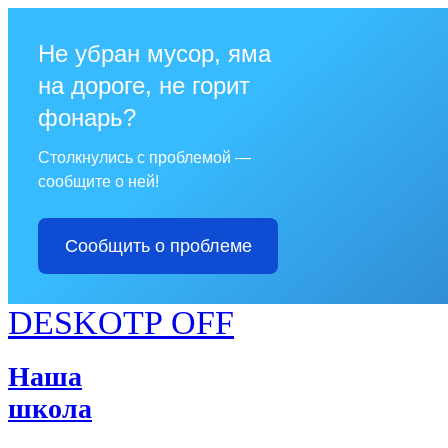
Не убран мусор, яма
на дороге, не горит
фонарь?
Столкнулись с проблемой —
сообщите о ней!
Сообщить о проблеме
DESKOTP OFF
Наша
школа