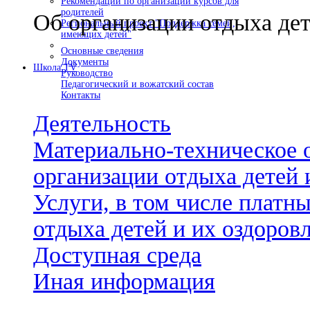
Рекомендации по организации курсов для
родителей
Об организации отдыха дет
Региональный проект "Поддержка семей,
имеющих детей"
Основные сведения
Документы
Школа TV
Руководство
Педагогический и вожатский состав
Контакты
Деятельность
Материально-техническое 
организации отдыха детей 
Услуги, в том числе платн
отдыха детей и их оздоров
Доступная среда
Иная информация