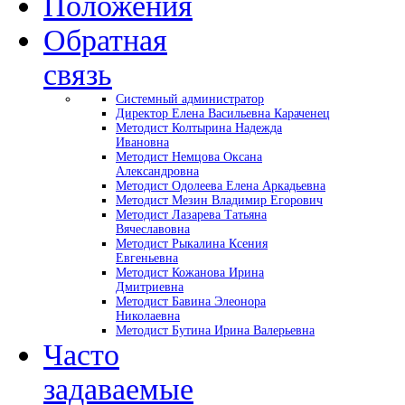
Положения
Обратная
связь
Системный администратор
Директор Елена Васильевна Караченец
Методист Колтырина Надежда
Ивановна
Методист Немцова Оксана
Александровна
Методист Одолеева Елена Аркадьевна
Методист Мезин Владимир Егорович
Методист Лазарева Татьяна
Вячеславовна
Методист Рыкалина Ксения
Евгеньевна
Методист Кожанова Ирина
Дмитриевна
Методист Бавина Элеонора
Николаевна
Методист Бутина Ирина Валерьевна
Часто
задаваемые