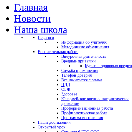
Главная
Новости
Наша школа
Педагоги
Информация об учителях
Методичекие объединения
Воспитательная работа
Внеурочная деятельность
Вредные привычки
Курить - здоровью вредит
Служба примирения
Телефон доверия
Все начитается с семьи
ПДД
ОБЖ
Здоровье
Юнармейское военно–патриотическое
движение
Профориентационная работа
Профилактическая работа
Программа воспитания
Наши достижения
Открытый урок
Семинар ФГОС ООО