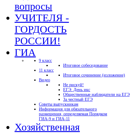
вопросы
УЧИТЕЛЯ -
ГОРДОСТЬ
РОССИИ!
ГИА
9 класс
Итоговое собеседование
11 класс
Итоговое сочинение (изложение)
Видео
Не рискуй!
ЕГЭ: День икс
Общественные наблюдатели на ЕГЭ
За честный ЕГЭ
Советы выпускникам
Информация для обязательного
размещения, определяемая Порядком
ГИА-9 и ГИА-11
Хозяйственная