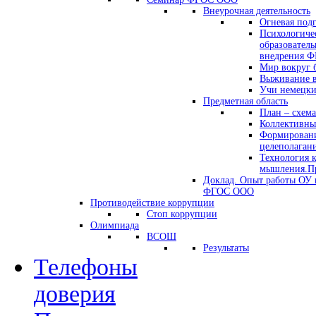
Внеурочная деятельность
Огневая под
Психологиче
образователь
внедрения 
Мир вокруг 
Выживание в
Учи немецк
Предметная область
План – схема
Коллективны
Формировани
целеполаган
Технология 
мышления.Пр
Доклад. Опыт работы ОУ 
ФГОС ООО
Противодействие коррупции
Стоп коррупции
Олимпиада
ВСОШ
Результаты
Телефоны
доверия