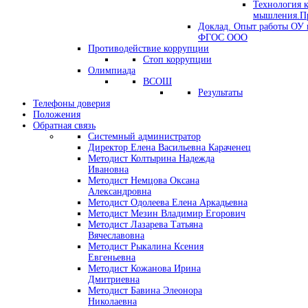
Технология 
мышления.Пр
Доклад. Опыт работы ОУ 
ФГОС ООО
Противодействие коррупции
Стоп коррупции
Олимпиада
ВСОШ
Результаты
Телефоны доверия
Положения
Обратная связь
Системный администратор
Директор Елена Васильевна Караченец
Методист Колтырина Надежда
Ивановна
Методист Немцова Оксана
Александровна
Методист Одолеева Елена Аркадьевна
Методист Мезин Владимир Егорович
Методист Лазарева Татьяна
Вячеславовна
Методист Рыкалина Ксения
Евгеньевна
Методист Кожанова Ирина
Дмитриевна
Методист Бавина Элеонора
Николаевна