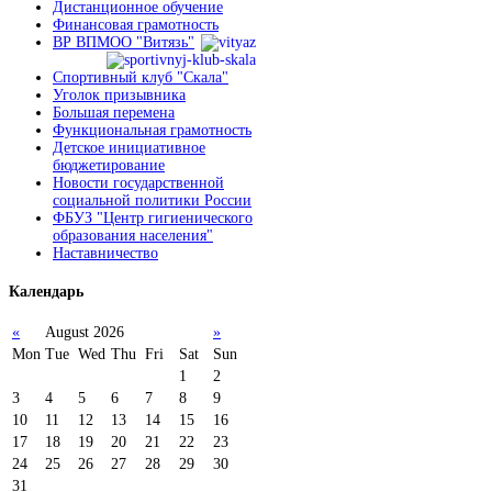
Дистанционное обучение
Финансовая грамотность
ВР ВПМОО "Витязь"
Спортивный клуб "Скала"
Уголок призывника
Большая перемена
Функциональная грамотность
Детское инициативное
бюджетирование
Новости государственной
социальной политики России
ФБУЗ "Центр гигиенического
образования населения"
Наставничество
Календарь
«
August 2026
»
Mon
Tue
Wed
Thu
Fri
Sat
Sun
1
2
3
4
5
6
7
8
9
10
11
12
13
14
15
16
17
18
19
20
21
22
23
24
25
26
27
28
29
30
31