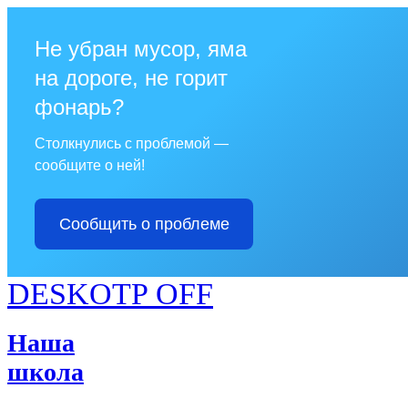
Не убран мусор, яма
на дороге, не горит
фонарь?
Столкнулись с проблемой —
сообщите о ней!
Сообщить о проблеме
DESKOTP OFF
Наша
школа