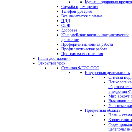
Курить - здоровью вредит
Служба примирения
Телефон доверия
Все начитается с семьи
ПДД
ОБЖ
Здоровье
Юнармейское военно–патриотическое
движение
Профориентационная работа
Профилактическая работа
Программа воспитания
Наши достижения
Открытый урок
Семинар ФГОС ООО
Внеурочная деятельность
Огневая под
Психологиче
образователь
внедрения 
Мир вокруг 
Выживание в
Учи немецк
Предметная область
План – схема
Коллективны
Формировани
целеполаган