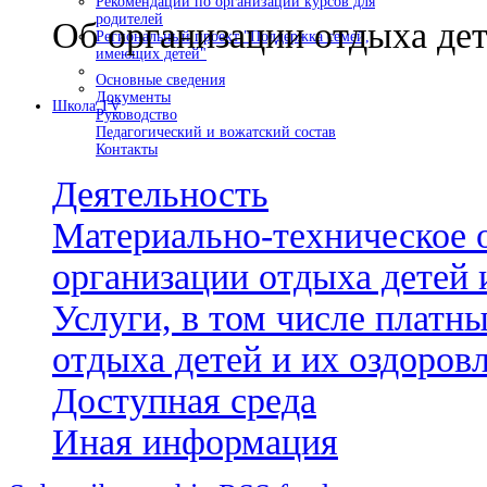
Рекомендации по организации курсов для
родителей
Об организации отдыха дет
Региональный проект "Поддержка семей,
имеющих детей"
Основные сведения
Документы
Школа TV
Руководство
Педагогический и вожатский состав
Контакты
Деятельность
Материально-техническое 
организации отдыха детей 
Услуги, в том числе платн
отдыха детей и их оздоров
Доступная среда
Иная информация