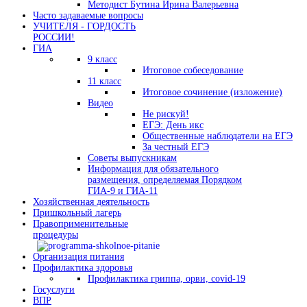
Методист Бутина Ирина Валерьевна
Часто задаваемые вопросы
УЧИТЕЛЯ - ГОРДОСТЬ
РОССИИ!
ГИА
9 класс
Итоговое собеседование
11 класс
Итоговое сочинение (изложение)
Видео
Не рискуй!
ЕГЭ: День икс
Общественные наблюдатели на ЕГЭ
За честный ЕГЭ
Советы выпускникам
Информация для обязательного
размещения, определяемая Порядком
ГИА-9 и ГИА-11
Хозяйственная деятельность
Пришкольный лагерь
Правоприменительные
процедуры
Организация питания
Профилактика здоровья
Профилактика гриппа, орви, covid-19
Госуслуги
ВПР