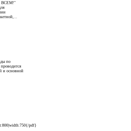
ИЕ ВСЕМ!"
для
нии
кетной,...
ады по
 проводится
й и основной
t:800|width:750{/pdf}