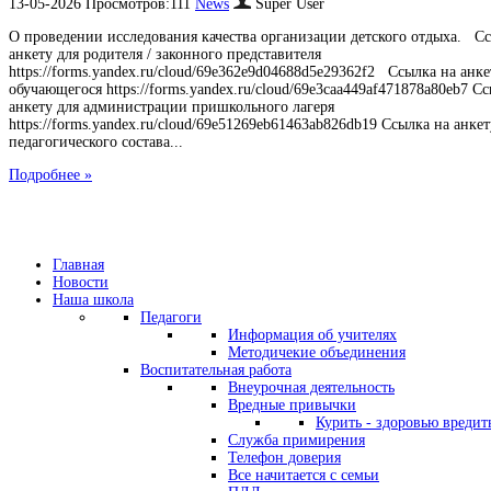
13-05-2026 Просмотров:111
News
Super User
О проведении исследования качества организации детского отдыха. С
анкету для родителя / законного представителя
https://forms.yandex.ru/cloud/69e362e9d04688d5e29362f2 Ссылка на анке
обучающегося https://forms.yandex.ru/cloud/69e3caa449af471878a80eb7 С
анкету для администрации пришкольного лагеря
https://forms.yandex.ru/cloud/69e51269eb61463ab826db19 Ссылка на анкет
педагогического состава...
Подробнее »
Главная
Новости
Наша школа
Педагоги
Информация об учителях
Методичекие объединения
Воспитательная работа
Внеурочная деятельность
Вредные привычки
Курить - здоровью вредит
Служба примирения
Телефон доверия
Все начитается с семьи