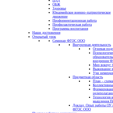
ПДД
ОБЖ
Здоровье
Юнармейское военно–патриотическое
движение
Профориентационная работа
Профилактическая работа
Программа воспитания
Наши достижения
Открытый урок
Семинар ФГОС ООО
Внеурочная деятельность
Огневая под
Психологиче
образователь
внедрения 
Мир вокруг 
Выживание в
Учи немецк
Предметная область
План – схема
Коллективны
Формировани
целеполаган
Технология 
мышления.Пр
Доклад. Опыт работы ОУ 
ФГОС ООО