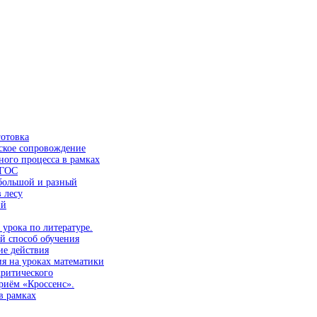
готовка
ское сопровождение
ного процесса в рамках
ФГОС
большой и разный
 лесу
ий
 урока по литературе.
й способ обучения
е действия
ия на уроках математики
критического
иём «Кроссенс».
в рамках