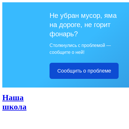
Не убран мусор, яма
на дороге, не горит
фонарь?
Столкнулись с проблемой —
сообщите о ней!
Сообщить о проблеме
Наша
школа