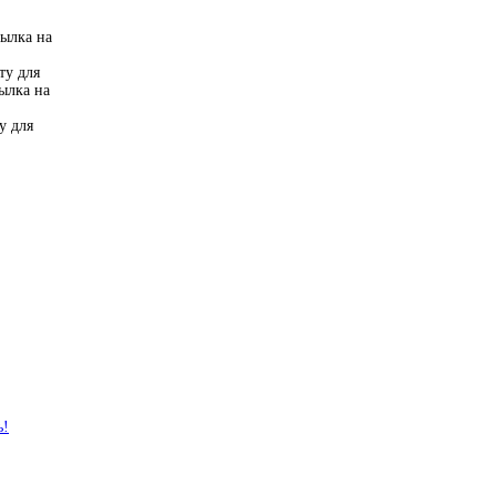
сылка на
ту для
сылка на
у для
ь!