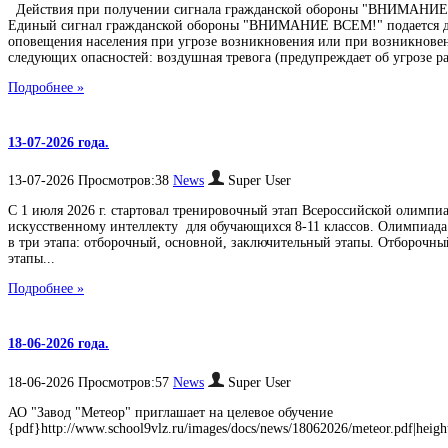
Действия при получении сигнала гражданской обороны "ВНИМАН
Единый сигнал гражданской обороны "ВНИМАНИЕ ВСЕМ!" подается 
оповещения населения при угрозе возникновения или при возникнове
следующих опасностей: воздушная тревога (предупреждает об угрозе ра
Подробнее »
13-07-2026 года.
13-07-2026 Просмотров:38
News
Super User
С 1 июля 2026 г. стартовал тренировочный этап Всероссийской олимпи
искусственному интеллекту для обучающихся 8-11 классов. Олимпиада
в три этапа: отборочный, основной, заключительный этапы. Отборочны
этапы...
Подробнее »
18-06-2026 года.
18-06-2026 Просмотров:57
News
Super User
АО "Завод "Метеор" приглашает на целевое обучение
{pdf}http://www.school9vlz.ru/images/docs/news/18062026/meteor.pdf|heigh