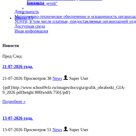
Контакты
имеющих детей"
Деятельность
Материально-техническое обеспечение и оснащенность организац
Школа TV
Услуги, в том числе платные, предоставляемые организацией отд
Доступная среда
Иная информация
Новости
Пред
След
21-07-2026 года.
21-07-2026 Просмотров:38
News
Super User
{pdf}http://www.school9vlz.ru/images/docs/gia/grafik_obrabotki_GIA-
9_2026.pdf|height:800|width:750{/pdf}
Подробнее »
13-07-2026 года.
13-07-2026 Просмотров:51
News
Super User