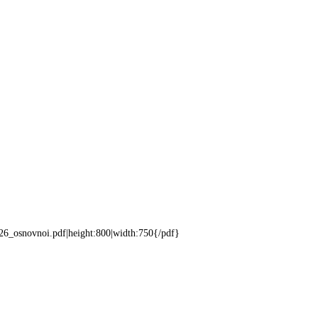
26_osnovnoi.pdf|height:800|width:750{/pdf}