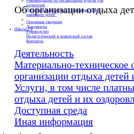
Рекомендации по организации курсов для
родителей
Об организации отдыха дет
Региональный проект "Поддержка семей,
имеющих детей"
Основные сведения
Документы
Школа TV
Руководство
Педагогический и вожатский состав
Контакты
Деятельность
Материально-техническое 
организации отдыха детей 
Услуги, в том числе платн
отдыха детей и их оздоров
Доступная среда
Иная информация