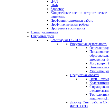
ПДД
ОБЖ
Здоровье
Юнармейское военно–патриотическое
движение
Профориентационная работа
Профилактическая работа
Программа воспитания
Наши достижения
Открытый урок
Семинар ФГОС ООО
Внеурочная деятельность
Огневая под
Психологиче
образователь
внедрения 
Мир вокруг 
Выживание в
Учи немецк
Предметная область
План – схема
Коллективны
Формировани
целеполаган
Технология 
мышления.Пр
Доклад. Опыт работы ОУ 
ФГОС ООО