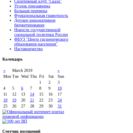
Спортивный клуб "Скала"
Уголок призывника
Большая перемена
Функциональная грамотность
Детское инициативное
бюджетирование
Новости государственной
социальной политики России
ФБУЗ "Центр гигиенического
образования населения"
Наставничество
Календарь
«
March 2019
»
Mon
Tue
Wed
Thu
Fri
Sat
Sun
1
2
3
4
5
6
7
8
9
10
11
12
13
14
15
16
17
18
19
20
21
22
23
24
25
26
27
28
29
30
31
Счетчик
посещений