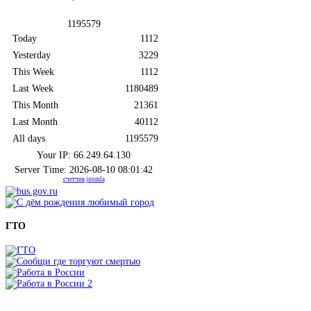
1
1
9
5
5
7
9
Today
1112
Yesterday
3229
This Week
1112
Last Week
1180489
This Month
21361
Last Month
40112
All days
1195579
Your IP: 66.249.64.130
Server Time: 2026-08-10 08:01:42
счетчик joomla
ГТО