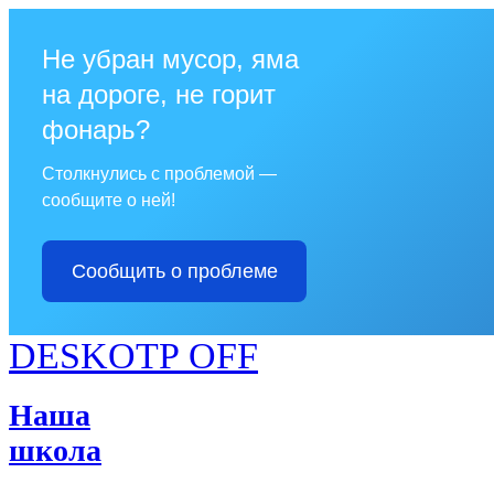
Не убран мусор, яма
на дороге, не горит
фонарь?
Столкнулись с проблемой —
сообщите о ней!
Сообщить о проблеме
DESKOTP OFF
Наша
школа