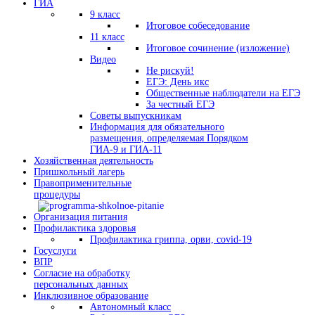
ГИА
9 класс
Итоговое собеседование
11 класс
Итоговое сочинение (изложение)
Видео
Не рискуй!
ЕГЭ: День икс
Общественные наблюдатели на ЕГЭ
За честный ЕГЭ
Советы выпускникам
Информация для обязательного
размещения, определяемая Порядком
ГИА-9 и ГИА-11
Хозяйственная деятельность
Пришкольный лагерь
Правоприменительные
процедуры
Организация питания
Профилактика здоровья
Профилактика гриппа, орви, covid-19
Госуслуги
ВПР
Согласие на обработку
персональных данных
Инклюзивное образование
Автономный класс