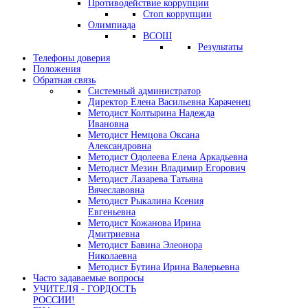
Противодействие коррупции
Стоп коррупции
Олимпиада
ВСОШ
Результаты
Телефоны доверия
Положения
Обратная связь
Системный администратор
Директор Елена Васильевна Караченец
Методист Колтырина Надежда
Ивановна
Методист Немцова Оксана
Александровна
Методист Одолеева Елена Аркадьевна
Методист Мезин Владимир Егорович
Методист Лазарева Татьяна
Вячеславовна
Методист Рыкалина Ксения
Евгеньевна
Методист Кожанова Ирина
Дмитриевна
Методист Бавина Элеонора
Николаевна
Методист Бутина Ирина Валерьевна
Часто задаваемые вопросы
УЧИТЕЛЯ - ГОРДОСТЬ
РОССИИ!