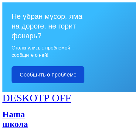
Не убран мусор, яма
на дороге, не горит
фонарь?
Столкнулись с проблемой —
сообщите о ней!
Сообщить о проблеме
DESKOTP OFF
Наша
школа