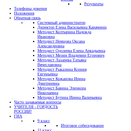
Результаты
Телефоны доверия
Положения
Обратная связь
Системный администратор
Директор Елена Васильевна Караченец
Методист Колтырина Надежда
Ивановна
Методист Немцова Оксана
Александровна
Методист Одолеева Елена Аркадьевна
Методист Мезин Владимир Егорович
Методист Лазарева Татьяна
Вячеславовна
Методист Рыкалина Ксения
Евгеньевна
Методист Кожанова Ирина
Дмитриевна
Методист Бавина Элеонора
Николаевна
Методист Бутина Ирина Валерьевна
Часто задаваемые вопросы
УЧИТЕЛЯ - ГОРДОСТЬ
РОССИИ!
ГИА
9 класс
Итоговое собеседование
11 класс