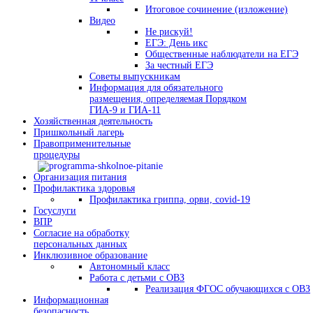
Итоговое сочинение (изложение)
Видео
Не рискуй!
ЕГЭ: День икс
Общественные наблюдатели на ЕГЭ
За честный ЕГЭ
Советы выпускникам
Информация для обязательного
размещения, определяемая Порядком
ГИА-9 и ГИА-11
Хозяйственная деятельность
Пришкольный лагерь
Правоприменительные
процедуры
Организация питания
Профилактика здоровья
Профилактика гриппа, орви, covid-19
Госуслуги
ВПР
Согласие на обработку
персональных данных
Инклюзивное образование
Автономный класс
Работа с детьми с ОВЗ
Реализация ФГОС обучающихся с ОВЗ
Информационная
безопасность