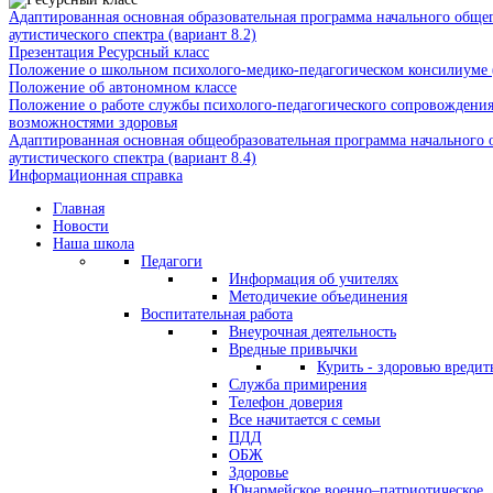
Адаптированная основная образовательная программа начального обще
аутистического спектра (вариант 8.2)
Презентация Ресурсный класс
Положение о школьном психолого-медико-педагогическом консилиум
Положение об автономном классе
Положение о работе службы психолого-педагогического сопровождения
возможностями здоровья
Адаптированная основная общеобразовательная программа начального 
аутистического спектра (вариант 8.4)
Информационная справка
Главная
Новости
Наша школа
Педагоги
Информация об учителях
Методичекие объединения
Воспитательная работа
Внеурочная деятельность
Вредные привычки
Курить - здоровью вредит
Служба примирения
Телефон доверия
Все начитается с семьи
ПДД
ОБЖ
Здоровье
Юнармейское военно–патриотическое