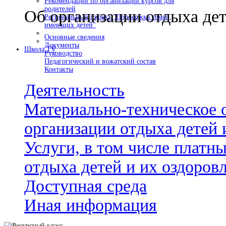
Рекомендации по организации курсов для
родителей
Об организации отдыха дет
Региональный проект "Поддержка семей,
имеющих детей"
Основные сведения
Документы
Школа TV
Руководство
Педагогический и вожатский состав
Контакты
Деятельность
Материально-техническое 
организации отдыха детей 
Услуги, в том числе платн
отдыха детей и их оздоров
Доступная среда
Иная информация