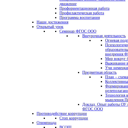
движение
Профориентационная работа
Профилактическая работа
Программа воспитания
Наши достижения
Открытый урок
Семинар ФГОС ООО
Внеурочная деятельность
Огневая под
Психологиче
образователь
внедрения 
Мир вокруг 
Выживание в
Учи немецк
Предметная область
План – схема
Коллективны
Формировани
целеполаган
Технология 
мышления.Пр
Доклад. Опыт работы ОУ 
ФГОС ООО
Противодействие коррупции
Стоп коррупции
Олимпиада
ВСОШ